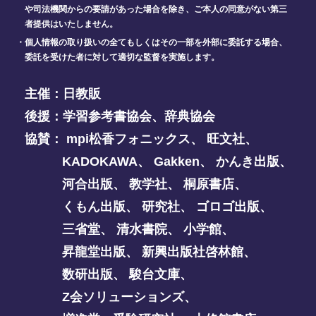
や司法機関からの要請があった場合を除き、ご本人の同意がない第三
者提供はいたしません。
・個人情報の取り扱いの全てもしくはその一部を外部に委託する場合、
委託を受けた者に対して適切な監督を実施します。
主催：
日教販
後援：
学習参考書協会
、
辞典協会
協賛：
mpi松香フォニックス
、
旺文社
、
KADOKAWA
、
Gakken
、
かんき出版
、
河合出版
、
教学社
、
桐原書店
、
くもん出版
、
研究社
、
ゴロゴ出版
、
三省堂
、
清水書院
、
小学館
、
昇龍堂出版
、
新興出版社啓林館
、
数研出版
、
駿台文庫
、
Z会ソリューションズ
、