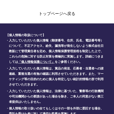
トップページへ戻る
【個人情報の取扱について】
・入力していただいた個人情報（郵便番号、住所、氏名、電話番号等）
について、不正アクセス、紛失、漏洩等が発生しないよう株式会社日
教販にて管理責任者を定め、個人情報保護管理規程を制定した上で、
これらの危険に対する防止対策を積極的に実施します。詳細につきま
しては
「個人情報保護について」
をご参照ください。
・入力していただいた個人情報は、賞品の発送、応募者・当選者への諸
連絡、重複当選の有無の確認に利用させていただきます。また、マー
ケティング等の目的のために個人を特定しない統計的情報の形で利用
させていただきます。
・入力していただいた個人情報は、法律に基づいた、警察等の行政機関
や司法機関からの要請があった場合を除き、ご本人の同意がない第三
者提供はいたしません。
・個人情報の取り扱いの全てもしくはその一部を外部に委託する場合、
委託を受けた者に対して適切な監督を実施します。