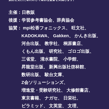
主催：
日教販
後援：
学習参考書協会
、
辞典協会
協賛：
mpi松香フォニックス
、
旺文社
、
KADOKAWA
、
Gakken
、
かんき出版
、
河合出版
、
教学社
、
桐原書店
、
くもん出版
、
研究社
、
ゴロゴ出版
、
三省堂
、
清水書院
、
小学館
、
昇龍堂出版
、
新興出版社啓林館
、
数研出版
、
駿台文庫
、
Z会ソリューションズ
、
増進堂・受験研究社
、
大修館書店
、
東京書籍
、
ナガセ
、
日栄社
、
ピラミッド
、
文英堂
、
文理
、