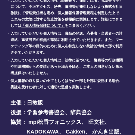
・入力していただいた個人情報（郵便番号、住所、氏名、電話番号等）
について、不正アクセス、紛失、漏洩等が発生しないよう株式会社日
教販にて管理責任者を定め、個人情報保護管理規程を制定した上で、
これらの危険に対する防止対策を積極的に実施します。詳細につきま
しては
「個人情報保護について」
をご参照ください。
・入力していただいた個人情報は、賞品の発送、応募者・当選者への諸
連絡、重複当選の有無の確認に利用させていただきます。また、マー
ケティング等の目的のために個人を特定しない統計的情報の形で利用
させていただきます。
・入力していただいた個人情報は、法律に基づいた、警察等の行政機関
や司法機関からの要請があった場合を除き、ご本人の同意がない第三
者提供はいたしません。
・個人情報の取り扱いの全てもしくはその一部を外部に委託する場合、
委託を受けた者に対して適切な監督を実施します。
主催：
日教販
後援：
学習参考書協会
、
辞典協会
協賛：
mpi松香フォニックス
、
旺文社
、
KADOKAWA
、
Gakken
、
かんき出版
、