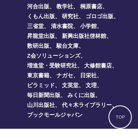
河合出版
、
教学社
、
桐原書店
、
くもん出版
、
研究社
、
ゴロゴ出版
、
三省堂
、
清水書院
、
小学館
、
昇龍堂出版
、
新興出版社啓林館
、
数研出版
、
駿台文庫
、
Z会ソリューションズ
、
増進堂・受験研究社
、
大修館書店
、
東京書籍
、
ナガセ
、
日栄社
、
ピラミッド
、
文英堂
、
文理
、
毎日新聞出版
、
みくに出版
、
山川出版社
、
代々木ライブラリー
、
ブックモールジャパン
TOP